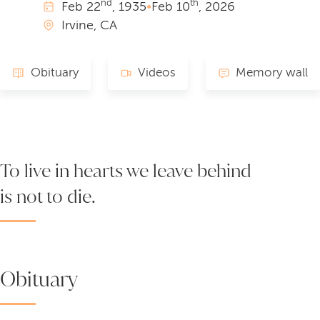
nd
th
Feb
22
, 1935
•
Feb
10
, 2026
Irvine, CA
Obituary
Videos
Memory wall
To live in hearts we leave behind
is not to die.
Obituary