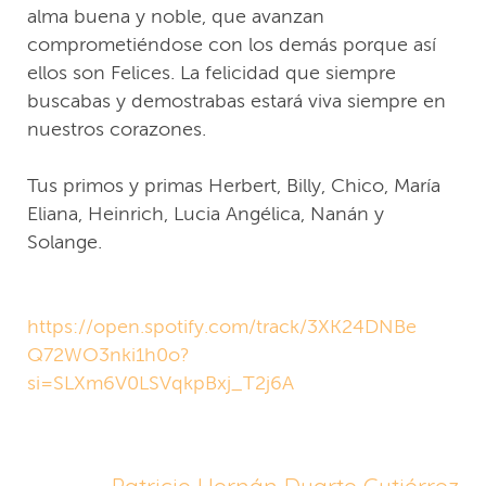
alma buena y noble, que avanzan
comprometiéndose con los demás porque así
ellos son Felices. La felicidad que siempre
buscabas y demostrabas estará viva siempre en
nuestros corazones.
Tus primos y primas Herbert, Billy, Chico, María
Eliana, Heinrich, Lucia Angélica, Nanán y
Solange.
https://open.spotify.com/track/3XK24DNBe
Q72WO3nki1h0o?
si=SLXm6V0LSVqkpBxj_T2j6A
Patricio Hernán Duarte Gutiérrez