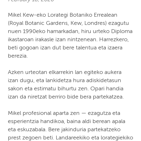
Mikel Kew-eko Lorategi Botaniko Errealean
(Royal Botanic Gardens, Kew, Londres) ezagutu
nuen 1990eko hamarkadan, hiru urteko Diploma
ikastaroan irakasle izan nintzenean. Harrezkero,
beti gogoan izan dut bere talentua eta izaera
berezia.
Azken urteotan elkarrekin lan egiteko aukera
izan dugu, eta lankidetza hura adiskidetasun
sakon eta estimatu bihurtu zen. Opari handia
izan da niretzat berriro bide bera partekatzea.
Mikel profesional aparta zen — ezagutza eta
esperientzia handikoa, baina aldi berean apala
eta eskuzabala. Bere jakinduria partekatzeko
prest zegoen beti. Landareekiko eta lorategiekiko