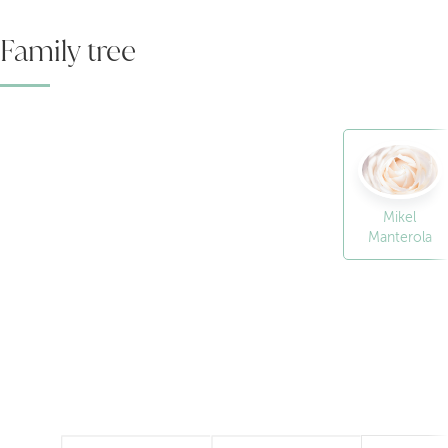
Family tree
Mikel
Manterola