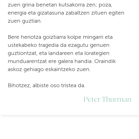
zuen grina benetan kutsakorra zen; poza,
energia eta gizatasuna zabaltzen zituen egiten
zuen guztian.
Bere heriotza goiztiarra kolpe mingarri eta
ustekabeko tragedia da ezagutu genuen
guztiontzat, eta landareen eta lorategien
munduarentzat ere galera handia. Oraindik
askoz gehiago eskaintzeko zuen.
Bihotzez, albiste oso tristea da.
Peter Thurman