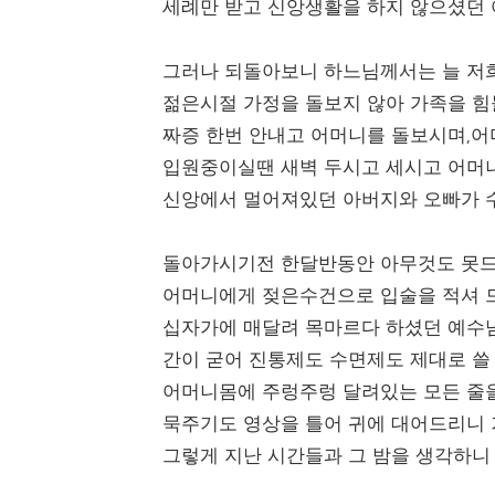
세례만 받고 신앙생활을 하지 않으셨던 
그러나 되돌아보니 하느님께서는 늘 저희
젊은시절 가정을 돌보지 않아 가족을 힘
짜증 한번 안내고 어머니를 돌보시며,
입원중이실땐 새벽 두시고 세시고 어머
신앙에서 멀어져있던 아버지와 오빠가 
돌아가시기전 한달반동안 아무것도 못드
어머니에게 젖은수건으로 입술을 적셔 드
십자가에 매달려 목마르다 하셨던 예수
간이 굳어 진통제도 수면제도 제대로 쓸
어머니몸에 주렁주렁 달려있는 모든 줄
묵주기도 영상을 틀어 귀에 대어드리니
그렇게 지난 시간들과 그 밤을 생각하니