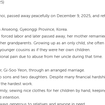
25)
oi, passed away peacefully on December 9, 2025, and re
 Anseong, Gyeonggi Province, Korea.
r forced labor and later passed away, her mother remarrie
her grandparents. Growing up as an only child, she often f
e younger cousins as if they were her own children.
nal pain due to abuse from her uncle during that time.
er, Gi-Soo Yeon, through an arranged marriage.
o sons and two daughters. Despite many financial hardshi
 the hardest work.
amily, sewing nice clothes for her children by hand, keepi
 intention.
 always generous to relatives and anyone in need.