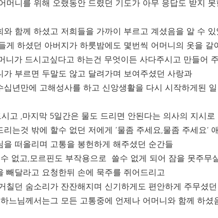
어머니를 위해 오랬동안 드렸던 기도가 아무 응답도 받지 
와 함께 하셨고 저희들을 가까이 부르고 계셨음을 알 수 
들게 하셨던 아버지가 하룻밤에도 몇번씩 어머니의 옷을 갈
어머니가 드시고싶다고 하는건 무엇이든 사다주시고 만들어 
니가 부르면 두말도 않고 달려가며 보여주셨던 사랑과
수십년만에 고해성사를 하고 신앙생활을 다시 시작하게된 일
시고 ,마지막 5일간은 물도 드리면 안된다는 의사의 지시
리는것 밖에 할수 없던 저에게 ’물좀 주세요,물좀 주세요‘ 
님을 떠올리며 고통을 봉헌하게 해주셨던 순간들
 수 없고,모르핀도 부작용으로 쓸수 없게 되어 잠을 못주무실
을 빼달라고 요청한뒤 손에 묵주를 쥐어드리고
 거칠던 숨소리가 잔잔해지며 신기하게도 편안하게 주무셨던
 하느님께서는그 모든 고통중에 언제나 어머니와 함께 하셨