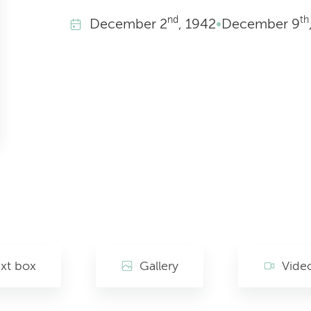
nd
th
December
2
, 1942
•
December
9
xt box
Gallery
Vide