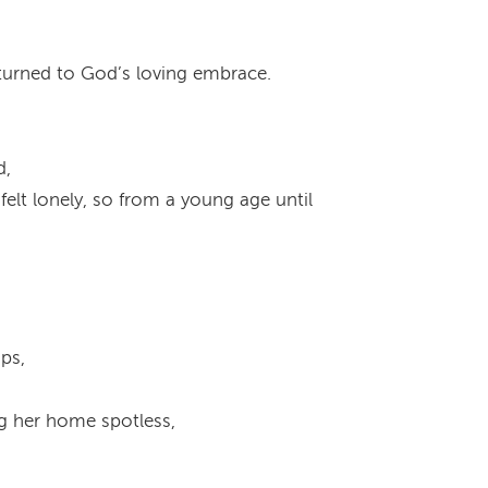
turned to God’s loving embrace.
d,
elt lonely, so from a young age until
ps,
ng her home spotless,