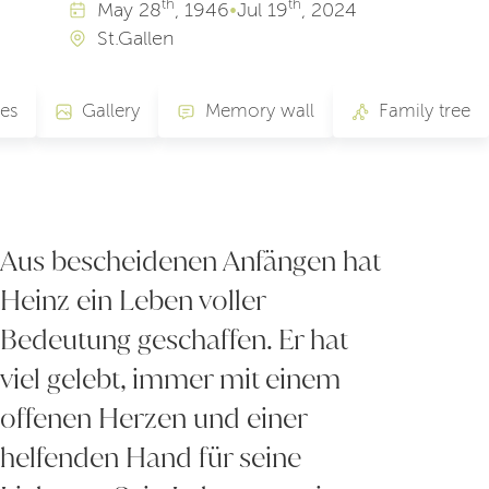
th
th
May
28
, 1946
•
Jul
19
, 2024
St.Gallen
tes
Gallery
Memory wall
Family tree
Aus bescheidenen Anfängen hat
Heinz ein Leben voller
Bedeutung geschaffen. Er hat
viel gelebt, immer mit einem
offenen Herzen und einer
helfenden Hand für seine