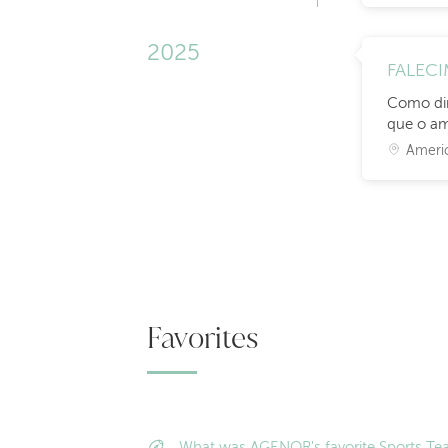
2025
FALEC
Como dir
que o a
Americ
Favorites
What was AGENOR's favorite Sports T