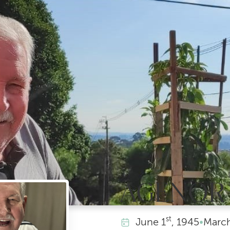
AGENOR
st
June
1
, 1945
•
Marc