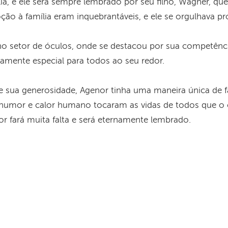
lia, e ele será sempre lembrado por seu filho, Wagner, que
ção à família eram inquebrantáveis, e ele se orgulhava p
no setor de óculos, onde se destacou por sua competência 
mente especial para todos ao seu redor.
e sua generosidade, Agenor tinha uma maneira única de 
 humor e calor humano tocaram as vidas de todos que 
or fará muita falta e será eternamente lembrado.