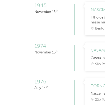
1945
NASCI
th
November 15
Filho de 
nesse m
Bento 
1974
CASA
th
November 15
Casou-se
São Pa
1976
TORNO
th
July 14
Nasce ne
São Pa