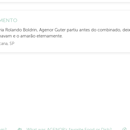
IMENTO
ia Rolando Boldrin, Agenor Guter partiu antes do combinado, de
mavam e o amarão eternamente.
ana, SP
eam?
What was AGENOR's favorite Food or Dish?