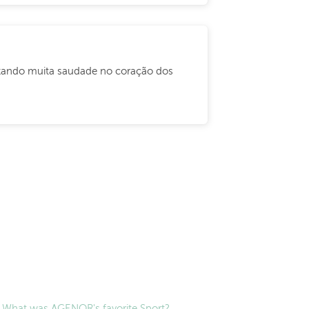
ixando muita saudade no coração dos
What was AGENOR's favorite Sport?