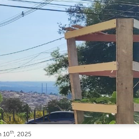
 GUTER
th
h
10
, 2025